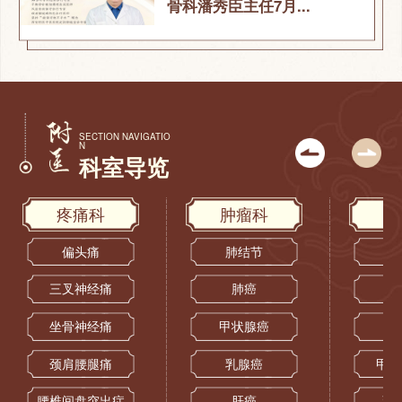
骨科潘秀臣主任7月...
SECTION NAVIGATIO
N
科室导览
疼痛科
肿瘤科
偏头痛
肺结节
三叉神经痛
肺癌
坐骨神经痛
甲状腺癌
颈肩腰腿痛
乳腺癌
甲状
腰椎间盘突出症
肝癌
乳