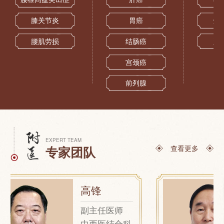
膝关节炎
胃癌
烧
腰肌劳损
结肠癌
跌
宫颈癌
前列腺
EXPERT TEAM
查看更多
专家团队
高锋
副主任医师
中西医结合科