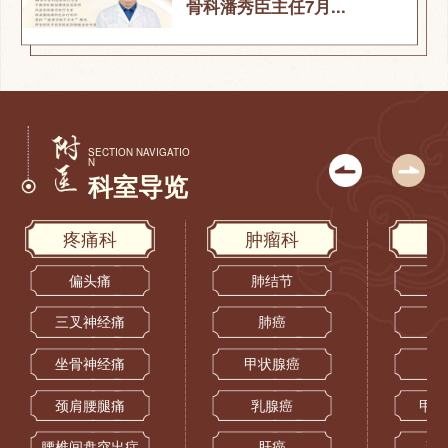
骨科潘秀臣主任7月...
SECTION NAVIGATIO
N
科室导览
疼痛科
肿瘤科
偏头痛
肺结节
三叉神经痛
肺癌
坐骨神经痛
甲状腺癌
颈肩腰腿痛
乳腺癌
甲状
腰椎间盘突出症
肝癌
乳