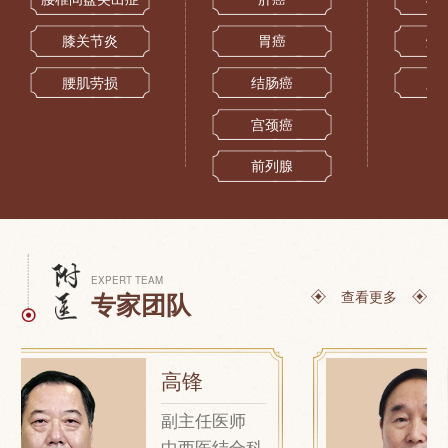
膝关节炎
胃癌
烧
腰肌劳损
结肠癌
跌
宫颈癌
前列腺
EXPERT TEAM
查看更多
专家团队
高锋
副主任医师
中西医结合科