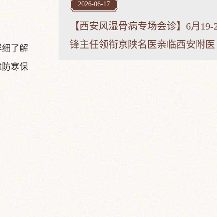
2026-06-17
【西安风湿骨病专场会诊】6月19-
锋主任领衔京陕名医亲临西安附医
详细了解
意防寒保